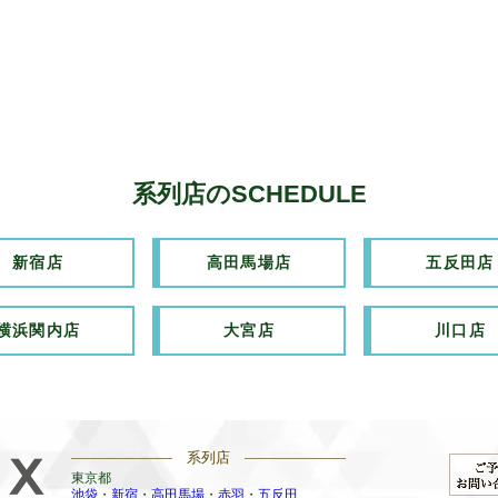
系列店のSCHEDULE
新宿店
高田馬場店
五反田店
横浜関内店
大宮店
川口店
——————— 系列店 ———————
東京都
池袋
・
新宿
・
高田馬場
・
赤羽
・
五反田