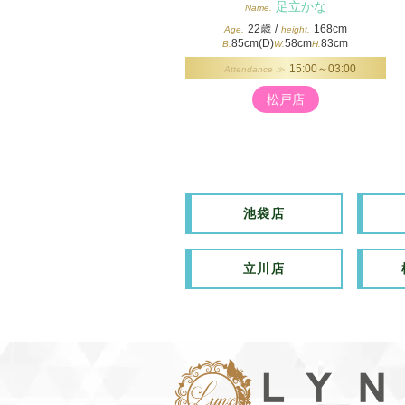
足立かな
Name.
22歳
/
168cm
Age.
height.
85cm(D)
58cm
83cm
B.
W.
H.
15:00～03:00
Attendance ≫
松戸店
池袋店
立川店