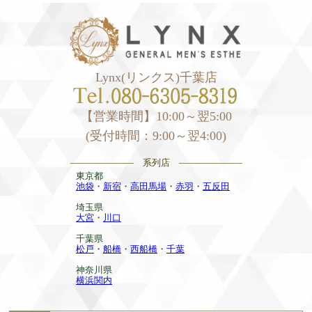
Lynx(リンクス)千葉店
【営業時間】10:00～翌5:00
(受付時間：9:00～翌4:00)
——————— 系列店 ———————
東京都
池袋
・
新宿
・
高田馬場
・
赤羽
・
五反田
埼玉県
大宮
・
川口
千葉県
松戸
・
船橋
・
西船橋
・
千葉
神奈川県
横浜関内