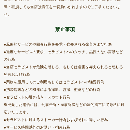
障・破損しても当店は責任を一切負いかねますのでご了承くださいま
せ。
禁止事項
●風俗的サービスや回春行為を要求・強要される発言および行為
●過度なサービスの要求、セラピストへのタッチ、品性のない言動など
の行為
●当店セラピストが危険を感じる、もしくは危害を与えられると感じる
発言および行為
●薬物を服用してのご利用もしくはセラピストへの強要行為
●携帯端末などの機器による撮影、盗撮、盗聴などの行為
●セラピストの引き抜き・スカウト行為
※発覚した場合には、刑事告訴・民事訴訟などの法的措置にて厳格に対
応いたします。
●セラピストに対するストーカー行為およびそれに等しい行為
●サービス時間以外のお誘い・拘束行為