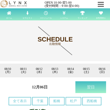
OPEN 10:00-翌5:00
(受付時間：9:00-翌4:00)
ホーム
セラピスト
スケジュール
システム
ランキング
女性用求人
SCHEDULE
出勤情報
08/10
08/11
08/12
08/13
08/14
08/15
08/16
(月)
(火)
(水)
(木)
(金)
(土)
(日)
12月06日
翌日
全て表示
千葉
船橋
松戸
西船橋